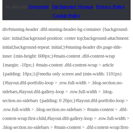
un altro sito
Overprint
|
Siti Internet Vicenza
|
Privacy Policy
·
Cookie Policy
div#stuning-header .dfd-stuning-header-bg-container {background-
size: initial;background-position: center top;background-attachment:
initial;background-repeat: initial;}#stuning-header div.page-title-
inner {min-height: 600px;}#main-content .dfd-content-wrap
{margin: -10px;} #main-content .dfd-content-wrap > article
{padding: 10px;}@media only screen and (min-width: 1101px)
{#layout.dfd-portfolio-loop > .row.full-width > .blog-section.no-
sidebars,#layout.dfd-gallery-loop > .row.full-width > .blog-
section.no-sidebars {padding: 0 20px;}#layout.dfd-portfolio-loop >
.row.full-width > .blog-section.no-sidebars > #main-content > .dfd-
content-wrap:first-child,#layout.dfd-gallery-loop > .row.full-width >
.blog-section.no-sidebars > #main-content > .dfd-content-wrap:first-