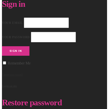
Sign in
YOUR EMAIL
YOUR PASSWORD
SIGN IN
Remember Me
Forgot password?
Login on site
Restore password