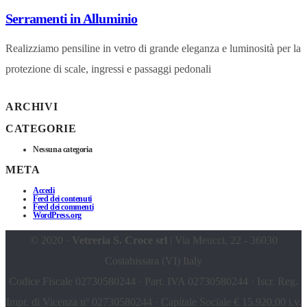
Serramenti in Alluminio
Realizziamo pensiline in vetro di grande eleganza e luminosità per la
protezione di scale, ingressi e passaggi pedonali
ARCHIVI
CATEGORIE
Nessuna categoria
META
Accedi
Feed dei contenuti
Feed dei commenti
WordPress.org
© 2020 ·
Vetreria S. Croce srl
| Via Meucci, 22 - 36030
Costabissara (VI) Italy
Codice Fiscale 02730580244 · Part. IVA 02730580244 · Iscr. Reg.
Impr. di Vicenza nº 02730580244 · Capitale Sociale € 15.920,00 i.v.