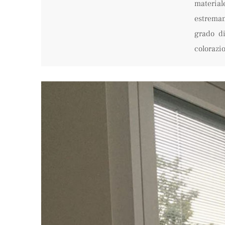
materia
estremam
grado di
colorazio