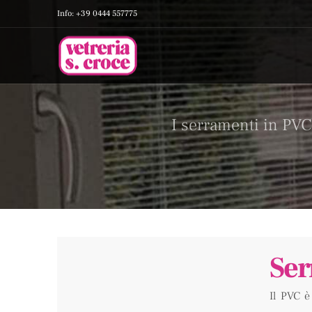
Info: +39 0444 557775
I serramenti in PVC
Ser
Il PVC è