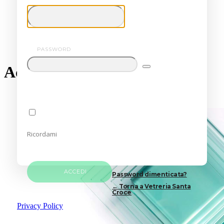
Santa Croce
PASSWORD
Accedi
Ricordami
Password dimenticata?
← Torna a Vetreria Santa
Croce
Privacy Policy